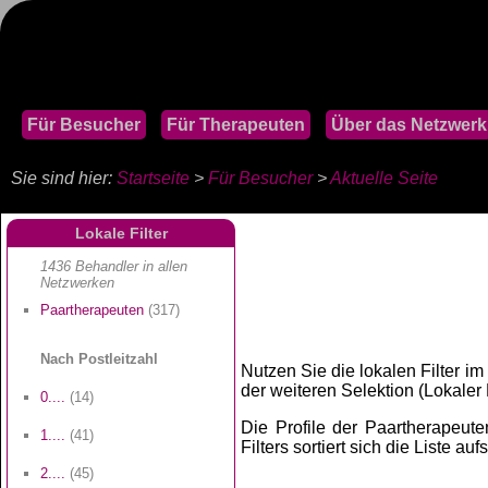
Für Besucher
Für Therapeuten
Über das Netzwerk
Sie sind hier:
Startseite
>
Für Besucher
>
Aktuelle Seite
Lokale Filter
1436 Behandler in allen
Netzwerken
Paartherapeuten
(317)
Nach Postleitzahl
Nutzen Sie die lokalen Filter im
der weiteren Selektion (Lokaler Fi
0....
(14)
Die Profile der Paartherapeuten
1....
(41)
Filters sortiert sich die Liste au
2....
(45)