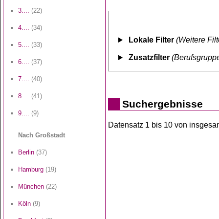
3....
(22)
4....
(34)
Lokale Filter
(Weitere Fil
5....
(33)
Zusatzfilter
(Berufsgruppe
6....
(37)
7....
(40)
8....
(41)
Suchergebnisse
9....
(9)
Datensatz 1 bis 10 von insgesamt
Nach Großstadt
Berlin
(37)
Hamburg
(19)
München
(22)
Köln
(9)