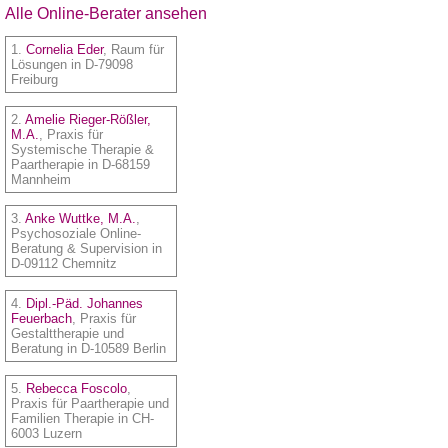
Alle Online-Berater ansehen
1.
Cornelia Eder
, Raum für
Lösungen in D-79098
Freiburg
2.
Amelie Rieger-Rößler,
M.A.
, Praxis für
Systemische Therapie &
Paartherapie in D-68159
Mannheim
3.
Anke Wuttke, M.A.
,
Psychosoziale Online-
Beratung & Supervision in
D-09112 Chemnitz
4.
Dipl.-Päd. Johannes
Feuerbach
, Praxis für
Gestalttherapie und
Beratung in D-10589 Berlin
5.
Rebecca Foscolo
,
Praxis für Paartherapie und
Familien Therapie in CH-
6003 Luzern