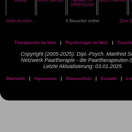
Seite drucken ...
5 Besucher online
Zum Se
Therapeuten im Netz
|
Psychologen im Netz
|
Coache
Copyright (2005-2025): Dipl.-Psych. Manfred S
Netzwerk Paartherapie - die Paartherapeuten-
Letzte Aktualisierung: 03.01.2025
Startseite
|
Impressum
|
Datenschutz
|
Kontakt
|
Li