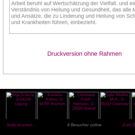
Arbeit beruht auf Wertschätzung der Vielfalt, und e
Verständnis von Heilung und Gesundheit, das alle
und Ansätze, die zu Linderung und Heilung von S
und Krankheiten führen, einbezieht.
Druckversion ohne Rahmen
Seite drucken ...
4 Besucher online
Zum Se