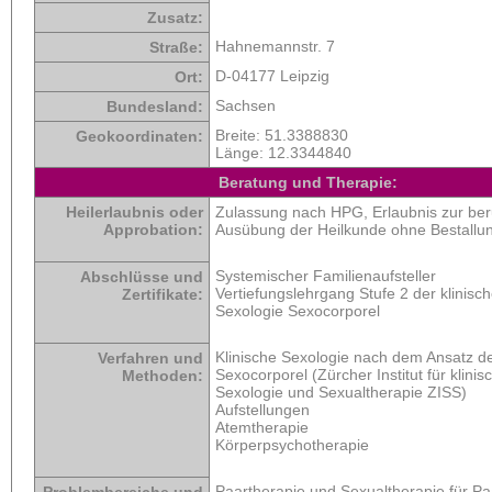
Zusatz:
Hahnemannstr. 7
Straße:
D-04177 Leipzig
Ort:
Sachsen
Bundesland:
Breite:
51.3388830
Geokoordinaten:
Länge:
12.3344840
Beratung und Therapie:
Heilerlaubnis oder
Zulassung nach HPG, Erlaubnis zur be
Approbation:
Ausübung der Heilkunde ohne Bestallu
Systemischer Familienaufsteller
Abschlüsse und
Vertiefungslehrgang Stufe 2 der klinisc
Zertifikate:
Sexologie Sexocorporel
Klinische Sexologie nach dem Ansatz d
Verfahren und
Sexocorporel (Zürcher Institut für klinis
Methoden:
Sexologie und Sexualtherapie ZISS)
Aufstellungen
Atemtherapie
Körperpsychotherapie
Paartherapie und Sexualtherapie für P
Problembereiche und