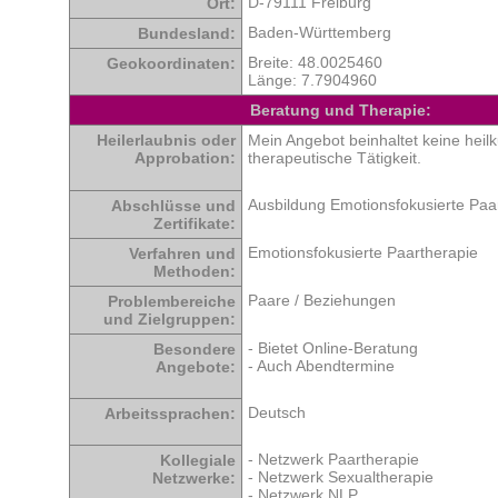
D-79111 Freiburg
Ort:
Baden-Württemberg
Bundesland:
Breite: 48.0025460
Geokoordinaten:
Länge: 7.7904960
Beratung und Therapie:
Heilerlaubnis oder
Mein Angebot beinhaltet keine heilk
Approbation:
therapeutische Tätigkeit.
Ausbildung Emotionsfokusierte Paa
Abschlüsse und
Zertifikate:
Emotionsfokusierte Paartherapie
Verfahren und
Methoden:
Paare / Beziehungen
Problembereiche
und Zielgruppen:
- Bietet Online-Beratung
Besondere
- Auch Abendtermine
Angebote:
Deutsch
Arbeitssprachen:
- Netzwerk Paartherapie
Kollegiale
- Netzwerk Sexualtherapie
Netzwerke:
- Netzwerk NLP