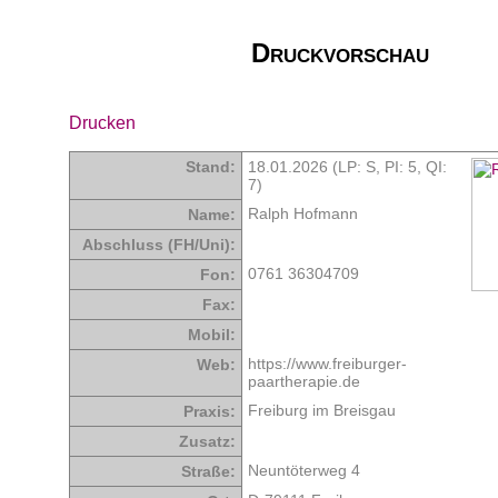
Druckvorschau
Drucken
Stand:
18.01.2026 (LP: S,
PI: 5
,
QI:
7
)
Ralph Hofmann
Name:
Abschluss (FH/Uni):
0761 36304709
Fon:
Fax:
Mobil:
https://www.freiburger-
Web:
paartherapie.de
Freiburg im Breisgau
Praxis:
Zusatz:
Neuntöterweg 4
Straße: